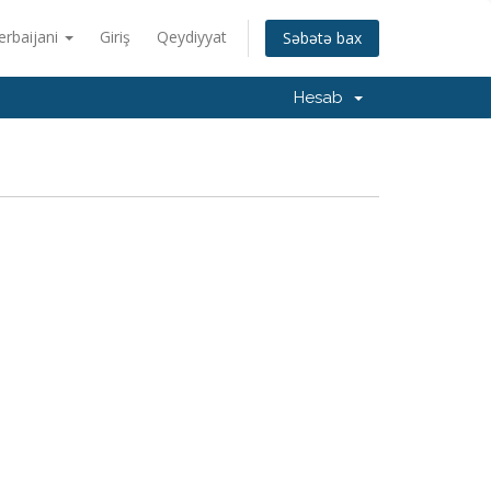
erbaijani
Giriş
Qeydiyyat
Səbətə bax
Hesab