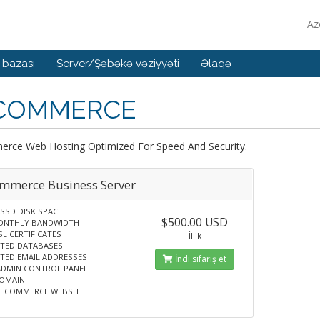
Az
 bazası
Server/Şəbəkə vəziyyəti
Əlaqə
COMMERCE
rce Web Hosting Optimized For Speed And Security.
mmerce Business Server
SSD DISK SPACE
$500.00 USD
ONTHLY BANDWIDTH
SL CERTIFICATES
İllik
ITED DATABASES
TED EMAIL ADDRESSES
İndi sifariş et
tADMIN CONTROL PANEL
DOMAIN
 ECOMMERCE WEBSITE