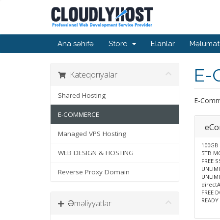
Ana səhifə
Store
Elanlar
Məlumat
E-
Kateqoriyalar
Shared Hosting
E-Comme
E-COMMERCE
eCo
Managed VPS Hosting
100GB 
WEB DESIGN & HOSTING
5TB M
FREE S
UNLIM
Reverse Proxy Domain
UNLIMI
direc
FREE 
READY
Əməliyyatlar