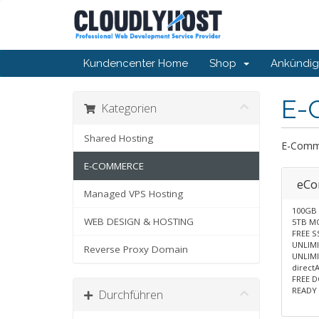
Kundencenter Home
Shop
Ankündi
E-
Kategorien
Shared Hosting
E-Comme
E-COMMERCE
eCo
Managed VPS Hosting
100GB 
WEB DESIGN & HOSTING
5TB M
FREE S
UNLIM
Reverse Proxy Domain
UNLIMI
direc
FREE 
READY
Durchführen