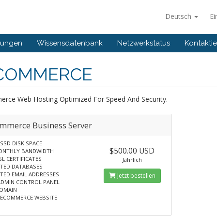
Deutsch
Ei
gungen
Wissensdatenbank
Netzwerkstatus
Kontaktie
COMMERCE
rce Web Hosting Optimized For Speed And Security.
mmerce Business Server
SSD DISK SPACE
$500.00 USD
ONTHLY BANDWIDTH
SL CERTIFICATES
Jährlich
ITED DATABASES
TED EMAIL ADDRESSES
Jetzt bestellen
tADMIN CONTROL PANEL
DOMAIN
 ECOMMERCE WEBSITE